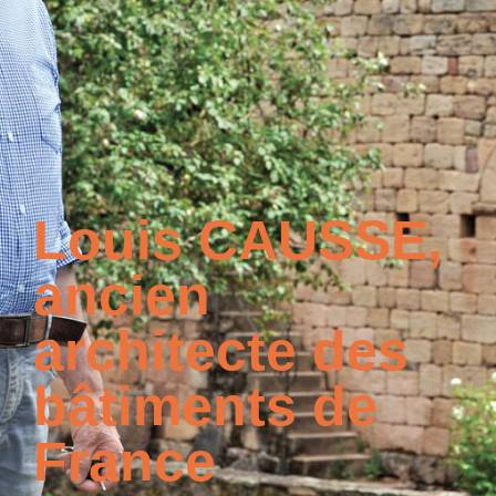
Louis CAUSSE,
ancien
architecte des
bâtiments de
France