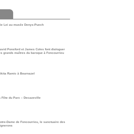
ie Lei au musée Denys-Puech
avid Ponsford et James Coles font dialoguer
es grands maîtres du baroque à Foncourrieu
ikita Ramic à Bournazel
a Fête du Parc – Decazeville
otre-Dame de Foncourrieu, le sanctuaire des
ignerons