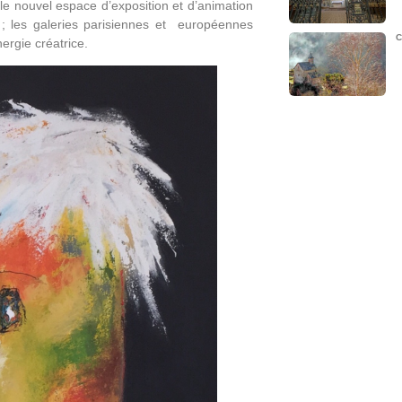
 le nouvel espace d’exposition et d’animation
 ; les galeries parisiennes et européennes
C
ergie créatrice.