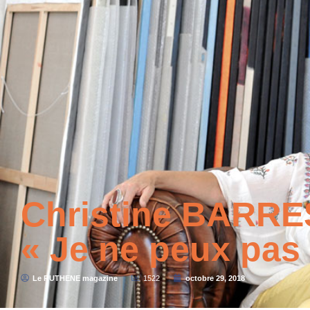
Christine BARRE
« Je ne peux pas 
Le RUTHENE magazine
1522
octobre 29, 2018