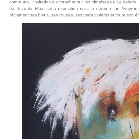
commune, l’invitation à accrocher sur les cimaises de La galerie,
de Bozouls. Mais cette exposition sera la dernière en Aveyron
réclament ses bleus, ses rouges, ses verts violents et toute son én