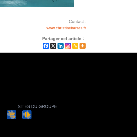
Contact :
www.christinebarres.fr
Partager cet article :
SITES DU GROUPE