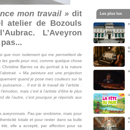
ence mon travail »
dit
Les plus lus
l atelier de Bozouls
X
’Aubrac. L’Aveyron
 pas..
.
D
l
insi que mon isolement qui me permettent de
, je les garde pour moi, comme quelque chose
 Christine Barres va du portrait à la nature
N
l’abstrait. «
Ma peinture est une projection
ysiquement quand je pose mes couleurs sur la
 puissance… Il est là le travail de l’artiste :
’émotion, mais c’est à l’artiste d’être le plus
l
gard de l’autre, c’est pourquoi je réponds aux
es aveyronnais. Pas par snobisme, mais pour
N
enticité totale et pour rester dans sa bulle
v
 été, elle a accepté, par affection pour sa