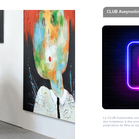
CLUB Aveyronli
Le CLUB Aveyronline est 
des invitations à des en
projections de films et 