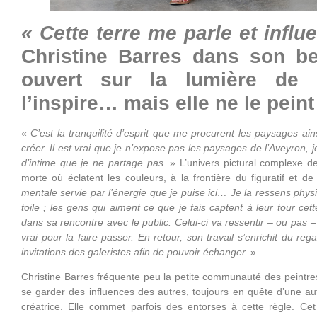
« Cette terre me parle et influ
Christine Barres dans son be
ouvert sur la lumière de l
l’inspire… mais elle ne le peint
«
C’est la tranquilité d’esprit que me procurent les paysages a
créer. Il est vrai que je n’expose pas les paysages de l’Aveyron
d’intime que je ne partage pas.
» L’univers pictural complexe de
morte où éclatent les couleurs, à la frontière du figuratif et de 
mentale servie par l’énergie que je puise ici… Je la ressens ph
toile ; les gens qui aiment ce que je fais captent à leur tour cette
dans sa rencontre avec le public. Celui-ci va ressentir – ou pas – l
vrai pour la faire passer. En retour, son travail s’enrichit du re
invitations des galeristes afin de pouvoir échanger.
»
Christine Barres fréquente peu la petite communauté des peintr
se garder des influences des autres, toujours en quête d’une auth
créatrice. Elle commet parfois des entorses à cette règle. Cet