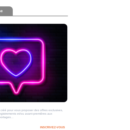
ne
créé pour vous proposer des offres exclusives,
registrements et/ou avant-premières aux
reportages…
INSCRIVEZ-VOUS