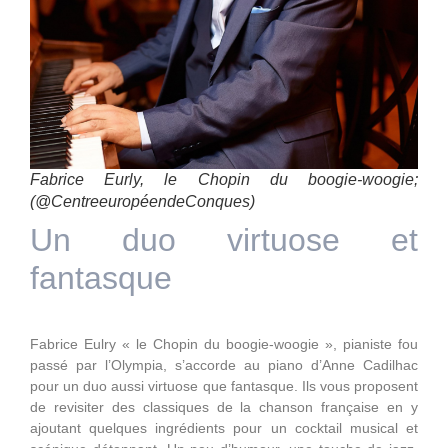
Fabrice Eurly, le Chopin du boogie-woogie;
(@CentreeuropéendeConques)
Un duo virtuose et
fantasque
Fabrice Eulry « le Chopin du boogie-woogie », pianiste fou
passé par l’Olympia, s’accorde au piano d’Anne Cadilhac
pour un duo aussi virtuose que fantasque. Ils vous proposent
de revisiter des classiques de la chanson française en y
ajoutant quelques ingrédients pour un cocktail musical et