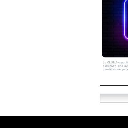
Le CLUB Aveyronlin
exclusives, des inv
premières aux proj