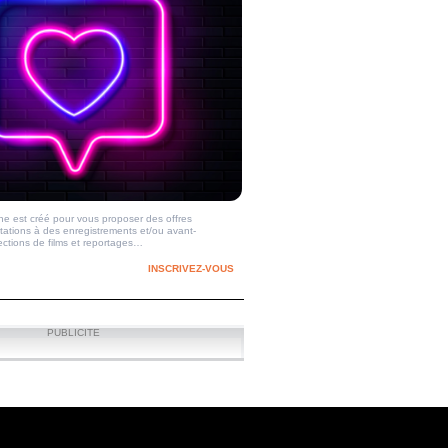
e est créé pour vous proposer des offres
itations à des enregistrements et/ou avant-
ections de films et reportages…
INSCRIVEZ-VOUS
PUBLICITE