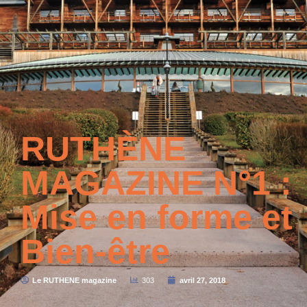
RUTHÈNE
MAGAZINE N°1 :
Mise en forme et
Bien-être
Le RUTHENE magazine
303
avril 27, 2018