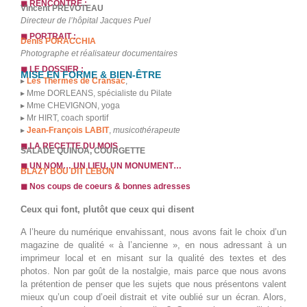
◼︎ RENCONTRE :
Vincent PREVOTEAU
Directeur de l’hôpital Jacques Puel
◼︎ PORTRAIT :
Denis PORACCHIA
Photographe et réalisateur documentaires
◼︎ LE DOSSIER :
MISE EN FORME & BIEN-ÊTRE
▸
Les Thermes de Cransac
,
▸ Mme DORLEANS, spécialiste du Pilate
▸ Mme CHEVIGNON, yoga
▸ Mr HIRT, coach sportif
▸
Jean-François LABIT
,
musicothérapeute
◼︎ LA RECETTE DU MOIS
SALADE QUINOA, COURGETTE
◼︎ UN NOM… UN LIEU, UN MONUMENT…
BLAZY BOU DIT LEBON
◼︎ Nos coups de coeurs & bonnes adresses
Ceux qui font, plutôt que ceux qui disent
A l’heure du numérique envahissant, nous avons fait le choix d’un
magazine de qualité « à l’ancienne », en nous adressant à un
imprimeur local et en misant sur la qualité des textes et des
photos. Non par goût de la nostalgie, mais parce que nous avons
la prétention de penser que les sujets que nous présentons valent
mieux qu’un coup d’oeil distrait et vite oublié sur un écran. Alors,