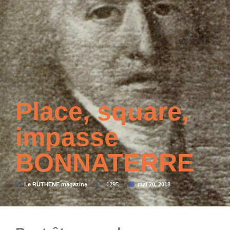
Place, square,
impasse
BONNATERRE
Le RUTHENE magazine
1295
mai 20, 2018