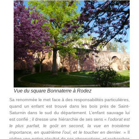
Vue du square Bonnaterre à Rodez
Sa renommée le met face à des responsabilités particulières,
quand un enfant est trouvé dans les bois près de Saint-
Saturnin dans le sud du département. L’enfant sauvage lui
est confié ; il dresse une hiérarchie de ses sens «
l’odorat est
le plus parfait, le goût en second, la vue en troisième
importance, en quatrième l’ouï, et le toucher en dernier.
» Il
rédige une notice résultat de ses observations, et recherches