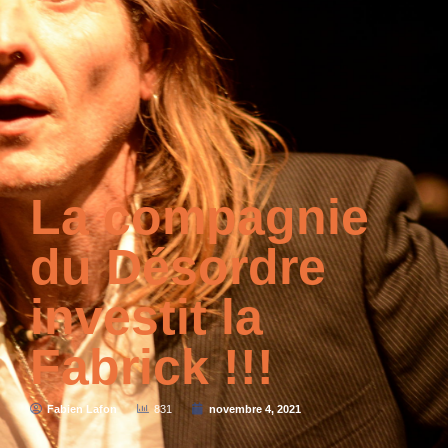
La compagnie
du Désordre
investit la
Fabrick !!!
Fabien Lafon
831
novembre 4, 2021