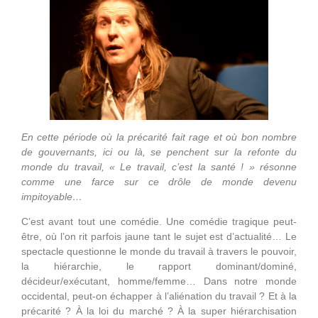
En cette période où la précarité fait rage et où bon nombre
de gouvernants, ici ou là, se penchent sur la refonte du
monde du travail, « Le travail, c’est la santé ! » résonne
comme une farce sur ce drôle de monde devenu
impitoyable…
C’est avant tout une comédie. Une comédie tragique peut-
être, où l’on rit parfois jaune tant le sujet est d’actualité… Le
spectacle questionne le monde du travail à travers le pouvoir,
la hiérarchie, le rapport dominant/dominé,
décideur/exécutant, homme/femme… Dans notre monde
occidental, peut-on échapper à l’aliénation du travail ? Et à la
précarité ? À la loi du marché ? À la super hiérarchisation