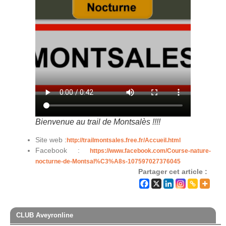
Bienvenue au trail de Montsalès !!!!
Site web :
http://trailmontsales.free.fr/Accueil.html
Facebook :
https://www.facebook.com/Course-nature-
nocturne-de-Montsal%C3%A8s-107597027376045
Partager cet article :
CLUB Aveyronline