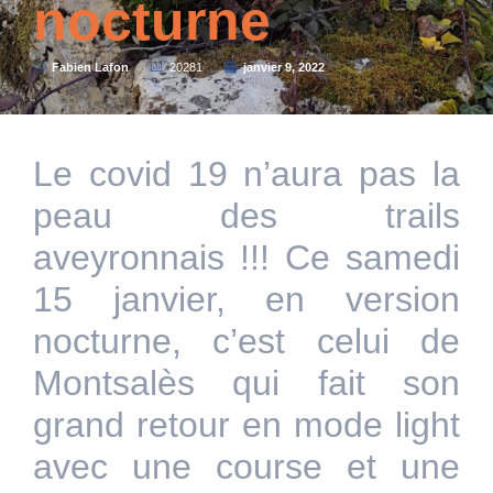
nocturne
Fabien Lafon
20281
janvier 9, 2022
Le covid 19 n’aura pas la
peau des trails
aveyronnais !!! Ce samedi
15 janvier, en version
nocturne, c’est celui de
Montsalès qui fait son
grand retour en mode light
avec une course et une