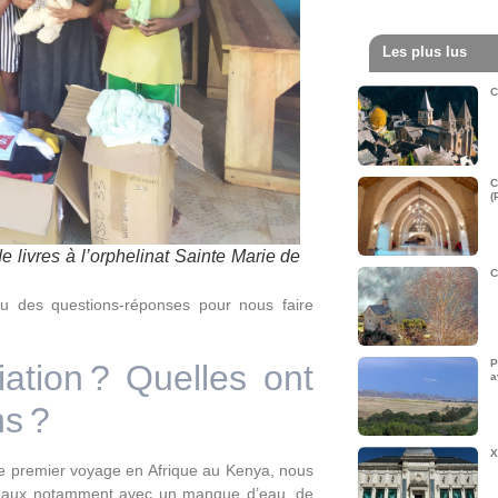
Les plus lus
C
C
(
e livres à l’orphelinat Sainte Marie de
C
jeu des questions-réponses pour nous faire
P
ation ? Quelles ont
a
ns ?
X
re premier voyage en Afrique au Kenya, nous
iveaux notamment avec un manque d’eau, de