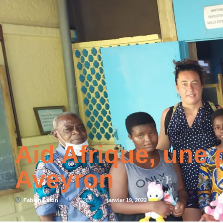
Aid Afrique, une 
Aveyron
Fabien Lafon
4328
janvier 19, 2022