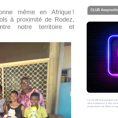
CLUB Aveyronli
sonne même en Afrique !
ols à proximité de Rodez,
re notre territoire et
Le CLUB Aveyronline est 
des invitations à des en
projections de films et 