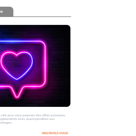
ne
créé pour vous proposer des offres exclusives,
registrements et/ou avant-premières aux
reportages…
INSCRIVEZ-VOUS