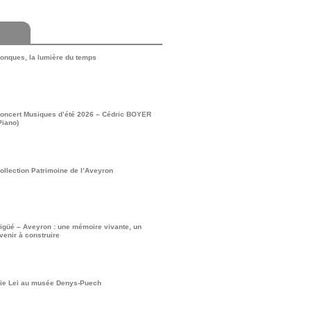
onques, la lumière du temps
oncert Musiques d’été 2026 – Cédric BOYER
Piano)
ollection Patrimoine de l’Aveyron
igüé – Aveyron : une mémoire vivante, un
venir à construire
ie Lei au musée Denys-Puech