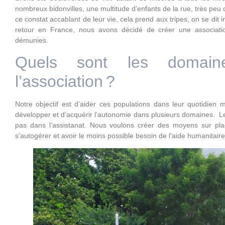
nombreux bidonvilles, une multitude d’enfants de la rue, très peu
ce constat accablant de leur vie, cela prend aux tripes, on se dit i
retour en France, nous avons décidé de créer une associatio
démunies.
Quels sont les domaine
l’association ?
Notre objectif est d’aider ces populations dans leur quotidien m
développer et d’acquérir l’autonomie dans plusieurs domaines. 
pas dans l’assistanat. Nous voulons créer des moyens sur pla
s’autogérer et avoir le moins possible besoin de l’aide humanitai