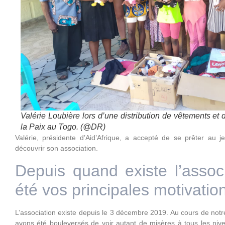
Valérie Loubière lors d’une distribution de vêtements et d
la Paix au Togo. (@DR)
Valérie, présidente d’Aid’Afrique, a accepté de se prêter au 
découvrir son association.
Depuis quand existe l’associ
été vos principales motivatio
L’association existe depuis le 3 décembre 2019. Au cours de not
avons été bouleversés de voir autant de misères à tous les n