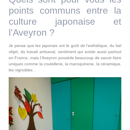
points communs entre la
culture japonaise et
l’Aveyron ?
Je pense que les japonais ont le goût de l’esthétique, du bel
objet, du travail artisanal, sentiment qui existe aussi partout
en France, mais l’Aveyron possède beaucoup de savoir-faire
uniques comme la coutellerie, la maroquinerie, la céramique,
les vignobles…