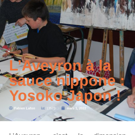
L’Aveyron à la
sauce nippone :
Yosoko Japon !
Fabien Lafon
13573
mars 1, 2022