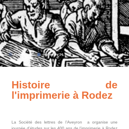
Aveyronline
septembre 24, 2024
Histoire de
l'imprimerie à Rodez
La Société des lettres de l’Aveyron a organise une
journée d’études sur les 400 ans de l’imprimerie à Rodez