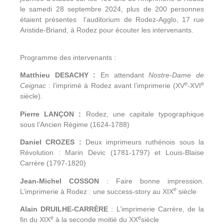
le samedi 28 septembre 2024, plus de 200 personnes
étaient présentes l’auditorium de Rodez-Agglo, 17 rue
Aristide-Briand, à Rodez pour écouter les intervenants.
Programme des intervenants :
Matthieu DESACHY :
En attendant
Nostre-Dame de
e
e
Ceignac
: l’imprimé à Rodez avant l’imprimerie (XV
-XVI
siècle).
Pierre LANÇON :
Rodez, une capitale typographique
sous l’Ancien Régime (1624-1788)
Daniel CROZES :
Deux imprimeurs ruthénois sous la
Révolution : Marin Devic (1781-1797) et Louis-Blaise
Carrère (1797-1820)
Jean-Michel COSSON
: Faire bonne impression.
e
L’imprimerie à Rodez : une success-story au XIX
siècle
Alain DRUILHE-CARRÈRE
: L’imprimerie Carrère, de la
e
e
fin du XIX
à la seconde moitié du XX
siècle