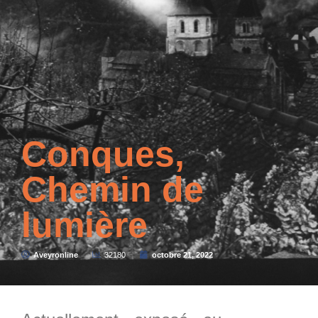
Conques,
Chemin de
lumière
Aveyronline
32180
octobre 21, 2022