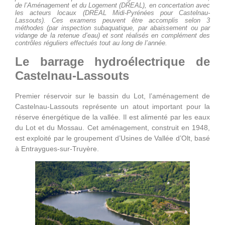
de l’Aménagement et du Logement (DREAL), en concertation avec
les acteurs locaux (DREAL Midi-Pyrénées pour Castelnau-
Lassouts). Ces examens peuvent être accomplis selon 3
méthodes (par inspection subaquatique, par abaissement ou par
vidange de la retenue d’eau) et sont réalisés en complément des
contrôles réguliers effectués tout au long de l’année.
Le barrage hydroélectrique de
Castelnau-Lassouts
Premier réservoir sur le bassin du Lot, l’aménagement de
Castelnau-Lassouts représente un atout important pour la
réserve énergétique de la vallée. Il est alimenté par les eaux
du Lot et du Mossau. Cet aménagement, construit en 1948,
est exploité par le groupement d’Usines de Vallée d’Olt, basé
à Entraygues-sur-Truyère.