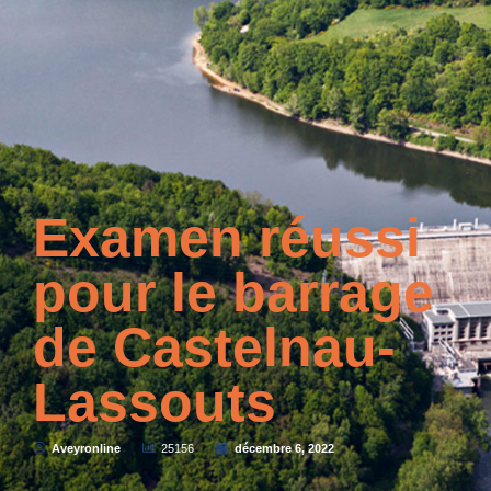
Examen réussi
pour le barrage
de Castelnau-
Lassouts
Aveyronline
25156
décembre 6, 2022