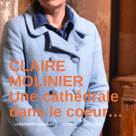
CLAIRE
MOLINIER
Une cathédrale
dans le coeur…
Le RUTHENE magazine
10970
avril 3, 2023