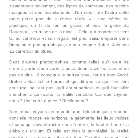
s’estompent mollement, des lignes de contraste, des recoins
masqués et des dévoilements, d’un côté ; de l’autre cette
toute petite part de « chose réelle » : une bâche de
plastique, un fil de fer, un gravât et puis la glèbe du
Rouergue, les ruines de la mine… Celui qui regarde se tient
là, au carrefour et son regard est pris, saisi, emporté dans
l’imaginaire photographique, un peu comme Robert Johnson
au carrefour du blues.
Dans d’autres photographies, comme celles qu’il vient de
créer à partir d’une carte à puce, Jean Cazelles franchit un
pas de plus : il convoque le surréalisme, cet art dont André
Breton s’était fait le héraut et qui dit que ce que l’on tient
pour réel ne l’est pas, qu’il est superficiel et qu’il faut aller
chercher la sur-réalité, la réalité véritable. Car que voyons-
nous ? Une carte à puce ? Réellement ?
Non, nous voyons un monde que l’électronique ordonne,
dont elle impose les horizons, la géométrie, les lieux visibles
et ceux qui doivent rester dans l’ombre, le haut le bas et la
glèbe du silicium. Et telle est bien la sur-réalité, la réalité
véridique. La photographie de Jean Cazelles, comme l’art