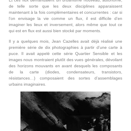
Et ces flux demandaient un urbanisme nouveau, autonome,
de telle sorte que les deux disciplines apparaissent
maintenant à la fois complémentaires et concurrentes : car si
l’on envisage la vie comme un flux, il est difficile d’en
imaginer les lieux et inversement, alors même que tout ce
qui est en flux est aussi bien stocké par moments.
Il y a quelques mois, Jean Cazelles avait déjà réalisé une
première série de dix photographies à partir d’une carte à
puce. Il avait appelé cette série Quartier Sensible et les
images nous montraient plutôt des vues générales, dévoilant
des horizons mouvants en avant desquels les composants
de la carte (diodes, condensateurs, transistors,
résistances…) composaient des sortes d’assemblages
urbains imaginaires.