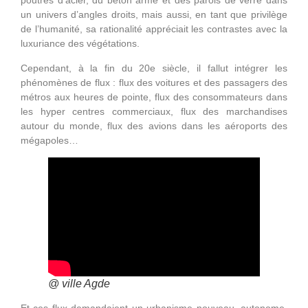
poutres d’acier, du béton armé et des parois de verre dans
un univers d’angles droits, mais aussi, en tant que privilège
de l’humanité, sa rationalité appréciait les contrastes avec la
luxuriance des végétations.
Cependant, à la fin du 20e siècle, il fallut intégrer les
phénomènes de flux : flux des voitures et des passagers des
métros aux heures de pointe, flux des consommateurs dans
les hyper centres commerciaux, flux des marchandises
autour du monde, flux des avions dans les aéroports des
mégapoles…
@ ville Agde