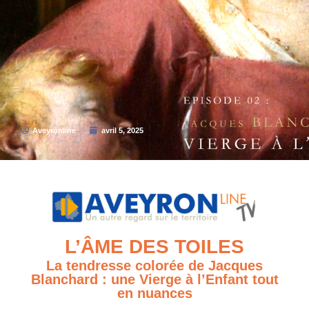
Aveyronline
avril 5, 2025
L’ÂME DES TOILES
La tendresse colorée de Jacques
Blanchard : une Vierge à l’Enfant tout
en nuances