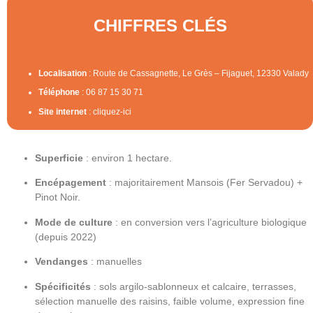
CHIFFRES CLÉS
Localisation
: Route de Cassagnette, Le Grès – Fijaguet, 12330 Valady
Téléphone
: 06 87 15 30 71
Site internet
: cliquez-ici
Superficie
: environ 1 hectare.
Encépagement
: majoritairement Mansois (Fer Servadou) +
Pinot Noir.
Mode de culture
: en conversion vers l’agriculture biologique
(depuis 2022)
Vendanges
: manuelles
Spécificités
: sols argilo-sablonneux et calcaire, terrasses,
sélection manuelle des raisins, faible volume, expression fine