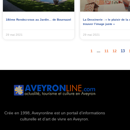
18ème Rendez-vous au Jardin… de Bournazel
La Dessinerie : « le plaisir de la 
trouver l’image juste »
29 mai 2021
29 mai 2021
…
13
1
11
12
Crée en 1998, Aveyronline est un portail d’informations
culturelle et d’art de vivre en Aveyron.