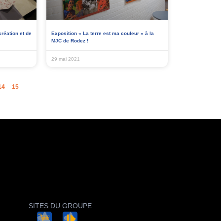
création et de
Exposition « La terre est ma couleur » à la
MJC de Rodez !
29 mai 2021
14
15
SITES DU GROUPE