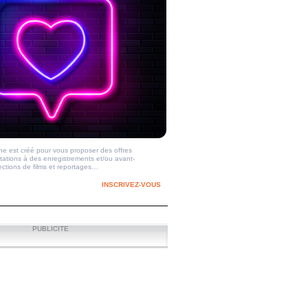
e est créé pour vous proposer des offres
itations à des enregistrements et/ou avant-
ections de films et reportages…
INSCRIVEZ-VOUS
PUBLICITE