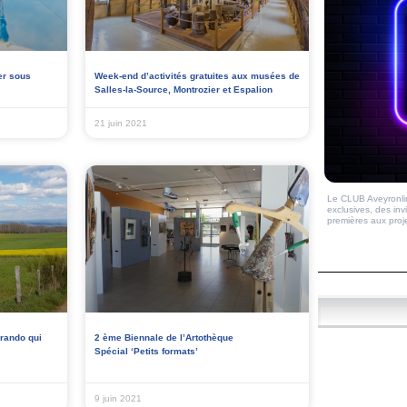
er sous
Week-end d’activités gratuites aux musées de
Salles-la-Source, Montrozier et Espalion
21 juin 2021
Le CLUB Aveyronlin
exclusives, des inv
premières aux proj
 rando qui
2 ème Biennale de l’Artothèque
Spécial ‘Petits formats’
9 juin 2021