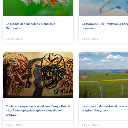
Le monde des insectes en photos à
La Maraude, une invitation à flân
Micropolis
chapiteau
25 juin 2021
25 juin 2021
Conférence-spectacle au Musée Denys Puech
La sortie vtt du week-end : « une
« La Psychophysiographie selon Michel
respire l’Aveyron »
BATLLE »
19 juin 2021
12 juin 2021