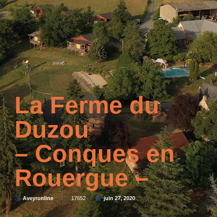
La Ferme du
Duzou
– Conques en
Rouergue –
Aveyronline
17652
juin 27, 2020