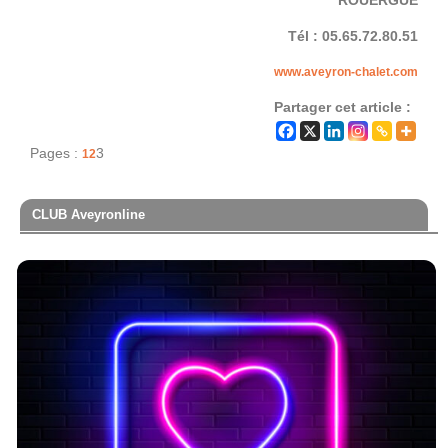
ROUERGUE
Tél : 05.65.72.80.51
www.aveyron-chalet.com
Partager cet article :
Pages :
3
1
2
CLUB Aveyronline