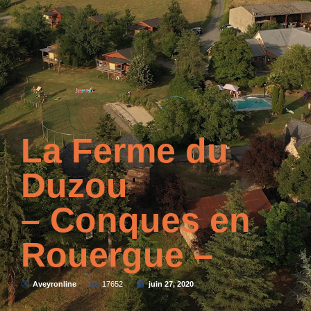
La Ferme du
Duzou
– Conques en
Rouergue –
Aveyronline
17652
juin 27, 2020