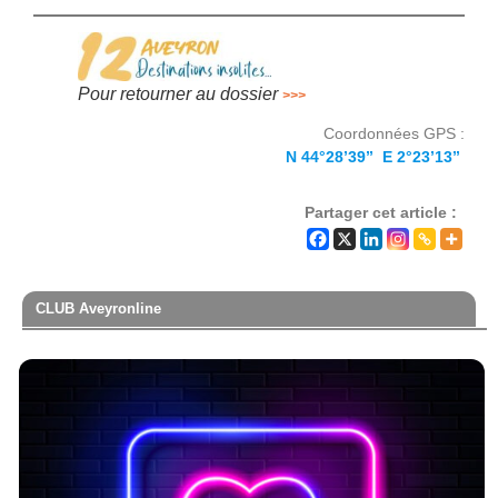
Pour retourner au dossier
>>>
Coordonnées GPS :
N 44°28’39’’ E 2°23’13’’
Partager cet article :
CLUB Aveyronline