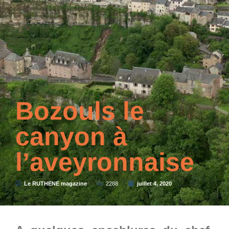
Bozouls le
canyon à
l’aveyronnaise
Le RUTHENE magazine
2288
juillet 4, 2020