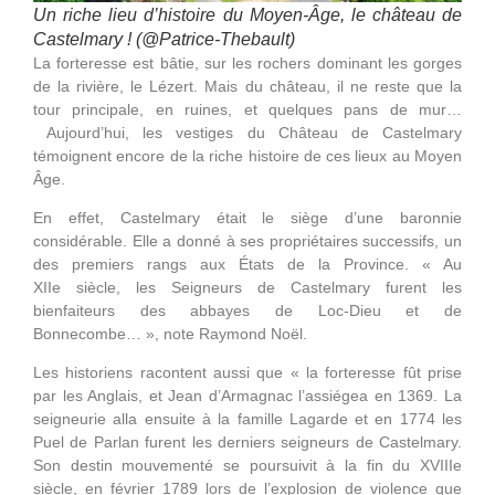
Un riche lieu d’histoire du Moyen-Âge, le château de
Castelmary ! (@Patrice-Thebault)
La forteresse est bâtie, sur les rochers dominant les gorges
de la rivière, le Lézert. Mais du château, il ne reste que la
tour principale, en ruines, et quelques pans de mur…
Aujourd’hui, les vestiges du Château de Castelmary
témoignent encore de la riche histoire de ces lieux au Moyen
Âge.
En effet, Castelmary était le siège d’une baronnie
considérable. Elle a donné à ses propriétaires successifs, un
des premiers rangs aux États de la Province. « Au
XIIe siècle, les Seigneurs de Castelmary furent les
bienfaiteurs des abbayes de Loc-Dieu et de
Bonnecombe… », note Raymond Noël.
Les historiens racontent aussi que « la forteresse fût prise
par les Anglais, et Jean d’Armagnac l’assiégea en 1369. La
seigneurie alla ensuite à la famille Lagarde et en 1774 les
Puel de Parlan furent les derniers seigneurs de Castelmary.
Son destin mouvementé se poursuivit à la fin du XVIIIe
siècle, en février 1789 lors de l’explosion de violence que