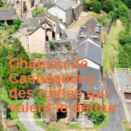
Château de
Castelamary :
des ruines qui
valent le détour
Le RUTHENE magazine
696
juillet 1, 2021