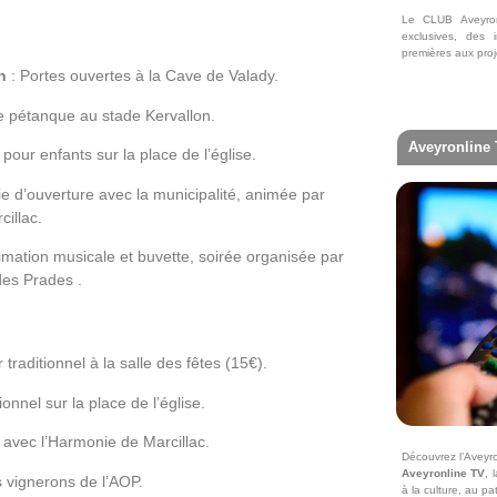
Le CLUB Aveyron
exclusives, des 
premières aux proj
h
: Portes ouvertes à la Cave de Valady.
 pétanque au stade Kervallon.
Aveyronline
pour enfants sur la place de l’église.
 d’ouverture avec la municipalité, animée par
illac.
imation musicale et buvette, soirée organisée par
des Prades .
 traditionnel à la salle des fêtes (15€).
onnel sur la place de l’église.
e avec l’Harmonie de Marcillac.
Découvrez l’Aveyr
Aveyronline TV
, 
 vignerons de l’AOP.
à la culture, au pa