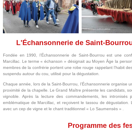
L'Échansonnerie de Saint-Bourrou 
Fondée en 1990, l’Échansonnerie de Saint-Bourrou est une conf
Marcillac.
Le terme « échanson » désignait au Moyen Âge la personne
membres de la confrérie portent une robe rouge rappelant l’habit d
suspendu autour du cou, utilisé pour la dégustation.
Chaque année, lors de la Saint-Bourrou, l’Échansonnerie organise une
proximité de la chapelle.
Le Grand Maître présente les candidats, so
vignoble.
Après la lecture des commandements, les intronisés 
emblématique de Marcillac, et reçoivent le tassou de dégustation.
avec un cep de vigne et le chant traditionnel « Lo Saumensès »
.
Programme des fest