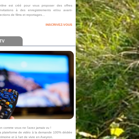
line est créé pour vous proposer des offres
invitations à des enregistrements et/ou avant-
ections de films et reportages…
INSCRIVEZ-VOUS
 TV
on comme vous ne l’avez jamais vu !
la plateforme de vidéo à la demande 100% dédiée
trimoine et à l’art de vivre en Aveyron.