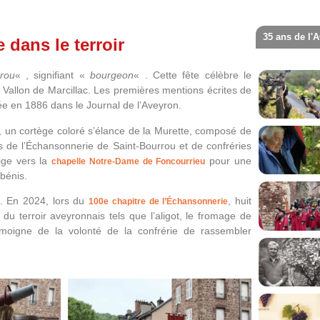
35 ans de l'
 dans le terroir
rou
« , signifiant «
bourgeon
« .
Cette fête célèbre le
Vallon de Marcillac.
Les premières mentions écrites de
iée en 1886 dans le Journal de l’Aveyron.
 un cortège coloré s’élance de la Murette, composé de
s de l’Échansonnerie de Saint-Bourrou et de confréries
ige vers la
pour une
chapelle Notre-Dame de Foncourrieu
bénis.
.
En 2024, lors du
, huit
100e chapitre de l’Échansonnerie
u terroir aveyronnais tels que l’aligot, le fromage de
émoigne de la volonté de la confrérie de rassembler