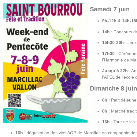
Samedi 7 juin
9h-12h & 14h-18
14h
: Concours de
15h30-20h
: Jeux 
17h30
: Cérémonie
l’Harmonie de Marc
Jusqu’à 22h
: An
l’APEL de l’école 
Dimanche 8 juin
8h
: Petit déjeuner
8h
: Marché traditi
16h
: Tour de vill
16h
: dégustation des vins AOP de Marcillac en compagnie des