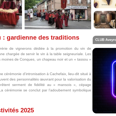
: gardienne des traditions
CLUB Aveyro
rérie de vignerons dédiée à la promotion du vin de
 chargée de servir le vin à la table seigneuriale.
Les
es moines de Conques, un chapeau noir et un « tassou »
 cérémonie d’intronisation à Cachefaix, lieu-dit situé à
uvent des personnalités œuvrant pour la valorisation du
prêtent serment de fidélité au « mansois », cépage
La cérémonie se conclut par l’adoubement symbolique
ivités 2025