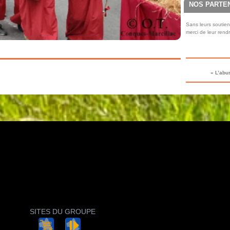
NOS PARTE
Sans leurs soutien
merci de leur rend
« L’abu
SITES DU GROUPE