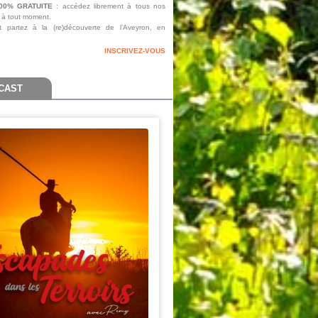
0% GRATUITE
: accédez librement à tous nos
, à tout moment.
t partez à la (re)découverte de l’Aveyron, en
INSCRIVEZ-VOUS
CAST