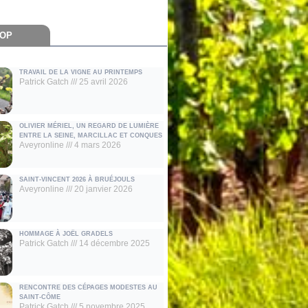
AOP
TRAVAIL DE LA VIGNE AU PRINTEMPS
Patrick Gatch
25 avril 2026
OLIVIER MÉRIEL, UN REGARD DE LUMIÈRE
ENTRE LA SEINE, MARCILLAC ET CONQUES
Aveyronline
4 mars 2026
SAINT-VINCENT 2026 À BRUÉJOULS
Aveyronline
20 janvier 2026
HOMMAGE À JOËL GRADELS
Patrick Gatch
14 décembre 2025
RENCONTRE DES CÉPAGES MODESTES AU
SAINT-CÔME
Patrick Gatch
5 novembre 2025