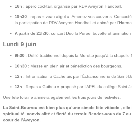
18h
: apéro cocktail, organisé par RDV Aveyron Handball.
19h30
: repas « veau aligot ». Amenez vos couverts. Concocté
la participation de RDV Aveyron Handball et animé par l’Harmon
A partir de 21h30
: concert Duo la Purée, buvette et animatio
Lundi 9 juin
9h30
: Défilé traditionnel depuis la Murette jusqu’à la chapel
10h30
: Messe en plein air et bénédiction des bourgeons.
12h
: Intronisation à Cachefaix par l’Échansonnerie de Saint-B
13h
: Repas « Guibou » proposé par l’APEL du collège Saint Jos
Une fête foraine animera également les trois jours de festivités.
La Saint-Bourrou est bien plus qu’une simple fête viticole ; elle
spiritualité, convivialité et fierté du terroir.
Rendez-vous du 7 au 9
cœur de l’Aveyron.