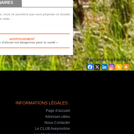
NAIRES
s, nous ne pourrions pas vous proposer ce dossier,
re visite…
AVERTISSEMENT
s d’alcool est dangereux pour la santé »
Partager cet article :
INFORMATIONS LÉGALES :
Page d’accueil
Adresses utiles
Nous Contacter
Le CLUB Aveyronline