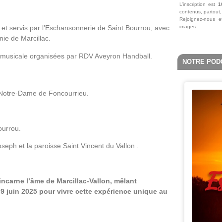
L’inscription est
10
contenus, partout
Rejoignez-nous e
images.
 et servis par l’Eschansonnerie de Saint Bourrou, avec
ie de Marcillac.
n musicale organisées par RDV Aveyron Handball.
NOTRE POD
le Notre-Dame de Foncourrieu.
ourrou.
eph et la paroisse Saint Vincent du Vallon .
 incarne l’âme de Marcillac-Vallon, mêlant
 juin 2025 pour vivre cette expérience unique au