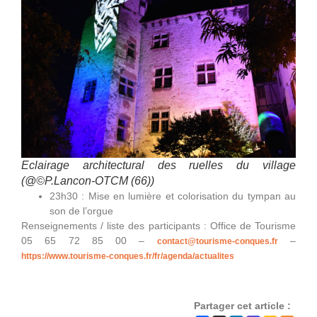
Eclairage architectural des ruelles du village
(@©P.Lancon-OTCM (66))
23h30 : Mise en lumière et colorisation du tympan au
son de l’orgue
Renseignements / liste des participants : Office de Tourisme
05 65 72 85 00 –
–
contact@tourisme-conques
.fr
https://www.tourisme-conques.fr/fr/agenda/actualites
Partager cet article :