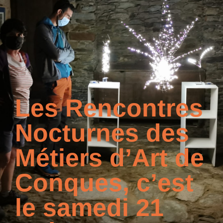
Les Rencontres
Nocturnes des
Métiers d’Art de
Conques, c’est
le samedi 21