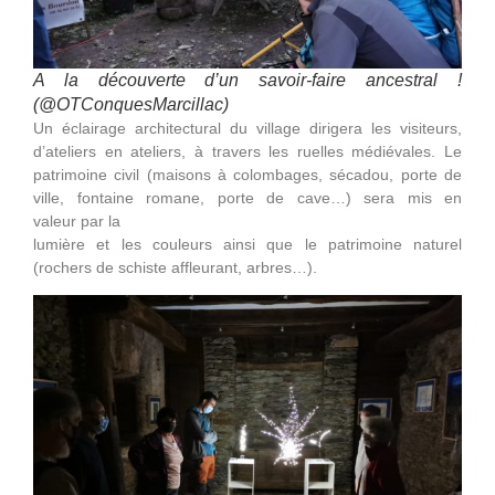
A la découverte d’un savoir-faire ancestral !
(@OTConquesMarcillac)
Un éclairage architectural du village dirigera les visiteurs,
d’ateliers en ateliers, à travers les ruelles médiévales. Le
patrimoine civil (maisons à colombages, sécadou, porte de
ville, fontaine romane, porte de cave…) sera mis en
valeur par la
lumière et les couleurs ainsi que le patrimoine naturel
(rochers de schiste affleurant, arbres…).