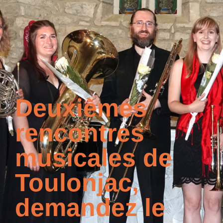
Deuxièmes
rencontres
musicales de
Toulonjac,
demandez le