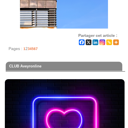
Partager cet article :
Pages :
2
1
3
4
5
6
7
CLUB Aveyronline