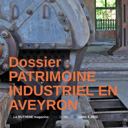
Dossier :
PATRIMOINE
INDUSTRIEL EN
AVEYRON
Le RUTHENE magazine
12099
juillet 4, 2022