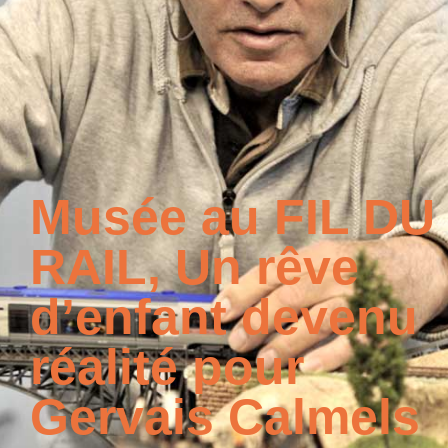
Musée au FIL DU
RAIL, Un rêve
d’enfant devenu
réalité pour
Gervais Calmels