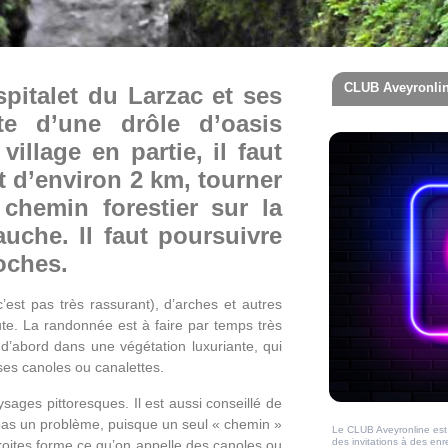
CLUB Aveyronli
spitalet du Larzac et ses
te d’une drôle d’oasis
village en partie, il faut
t d’environ 2 km, tourner
chemin forestier sur la
auche. Il faut poursuivre
roches.
st pas très rassurant), d’arches et autres
ute. La randonnée est à faire par temps très
d’abord dans une végétation luxuriante, qui
ses canoles ou canalettes.
ysages pittoresques. Il est aussi conseillé de
st pas un problème, puisque un seul « chemin »
Le CLUB Aveyronline est 
des invitations à des en
roites forme ce qu’on appelle des canoles ou