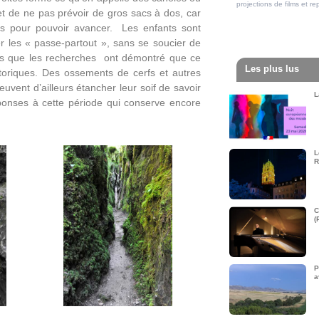
projections de films et 
et de ne pas prévoir de gros sacs à dos, car
es pour pouvoir avancer. Les enfants sont
uer les « passe-partout », sans se soucier de
eurs que les recherches ont démontré que ce
Les plus lus
toriques. Des ossements de cerfs et autres
euvent d’ailleurs étancher leur soif de savoir
L
ponses à cette période qui conserve encore
L
R
C
(
P
a