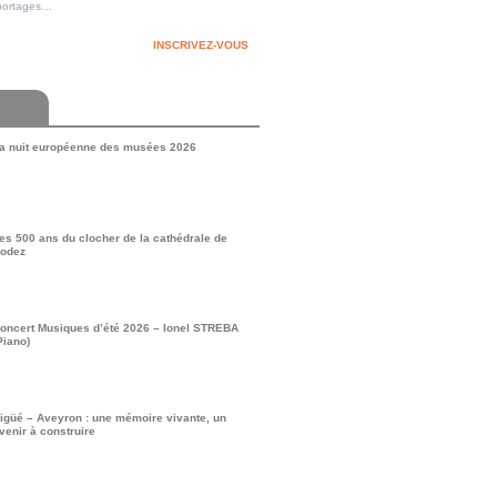
reportages…
INSCRIVEZ-VOUS
a nuit européenne des musées 2026
es 500 ans du clocher de la cathédrale de
odez
oncert Musiques d’été 2026 – Ionel STREBA
Piano)
igüé – Aveyron : une mémoire vivante, un
venir à construire