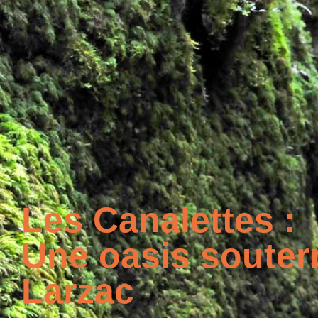
Les Canalettes :
Une oasis souterr
Larzac