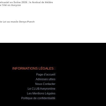
elcastel en Scène 2026 : le festival de théâtre
e l’été en Aveyron
ie Lei au musée Denys-Puech
INFORMATIONS LÉGALES :
Page d’accueil
Adresses utiles
Nous Contacter
Le CLUB Aveyronline
Les Mentions Légales
Politique de confidentialité