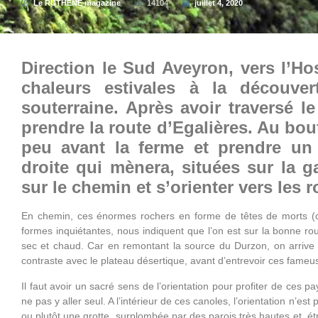
Le RUTHENE magazine
14104
juillet 4, 2020
Direction le Sud Aveyron, vers l’Ho
chaleurs estivales à la découver
souterraine. Après avoir traversé le 
prendre la route d’Egalières. Au bou
peu avant la ferme et prendre un 
droite qui mènera, situées sur la g
sur le chemin et s’orienter vers les 
En chemin, ces énormes rochers en forme de têtes de morts (c’e
formes inquiétantes, nous indiquent que l’on est sur la bonne ro
sec et chaud. Car en remontant la source du Durzon, on arrive 
contraste avec le plateau désertique, avant d’entrevoir ces fameu
Il faut avoir un sacré sens de l’orientation pour profiter de ces pa
ne pas y aller seul. A l’intérieur de ces canoles, l’orientation n’e
ou plutôt une grotte, surplombée par des parois très hautes et ét