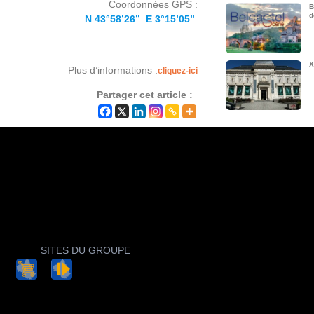
Coordonnées GPS :
B
d
N 43°58’26’’ E 3°15’05’’
X
Plus d’informations :
cliquez-ici
Partager cet article :
SITES DU GROUPE