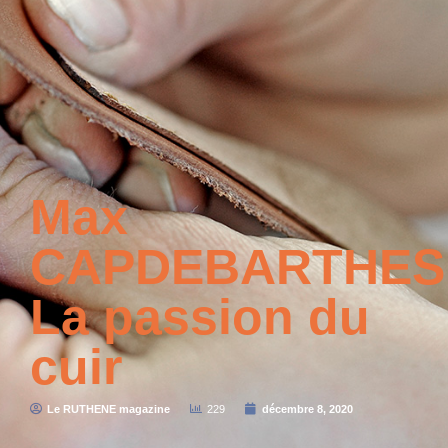
Max
CAPDEBARTHES
La passion du
cuir
Le RUTHENE magazine
229
décembre 8, 2020