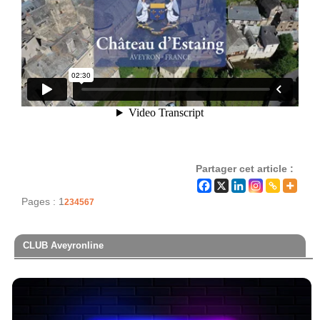
Partager cet article :
Pages :
1
2
3
4
5
6
7
CLUB Aveyronline