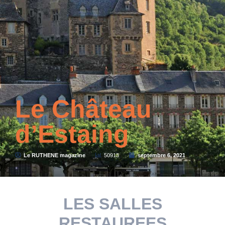
Le Château
d’Estaing
Le RUTHENE magazine
50913
septembre 6, 2021
LES SALLES
RESTAUREES