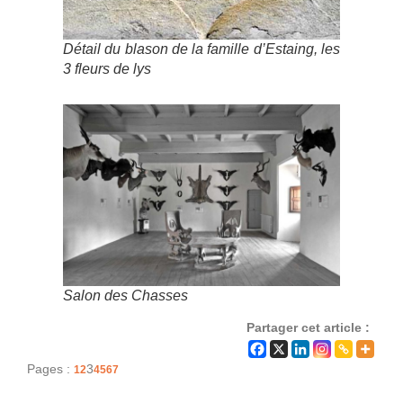
Détail du blason de la famille d’Estaing, les
3 fleurs de lys
Salon des Chasses
Partager cet article :
Pages :
3
1
2
4
5
6
7