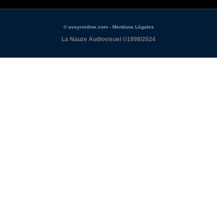
© aveyronline.com - Mentions Légales
La Nauze Audiovisuel ©1998/2024