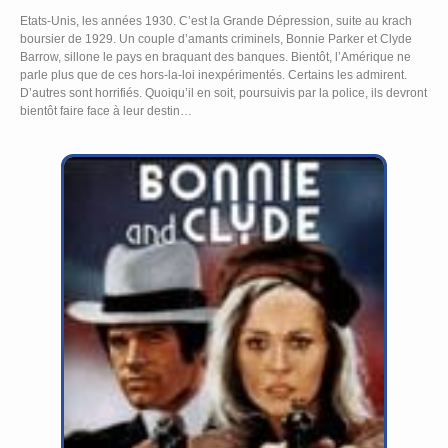
Etats-Unis, les années 1930. C’est la Grande Dépression, suite au krach
boursier de 1929. Un couple d’amants criminels, Bonnie Parker et Clyde
Barrow, sillone le pays en braquant des banques. Bientôt, l’Amérique ne
parle plus que de ces hors-la-loi inexpérimentés. Certains les admirent.
D’autres sont horrifiés. Quoiqu’il en soit, poursuivis par la police, ils devront
bientôt faire face à leur destin…