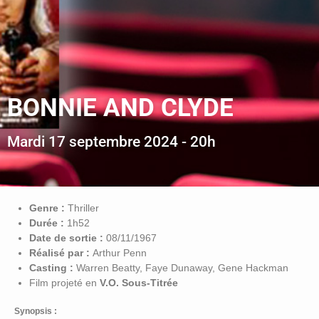
BONNIE AND CLYDE
Mardi 17 septembre 2024 - 20h
Genre :
Thriller
Durée :
1h52
Date de sortie :
08/11/1967
Réalisé par :
Arthur Penn
Casting :
Warren Beatty, Faye Dunaway, Gene Hackman
Film projeté en
V.O. Sous-Titrée
Synopsis :