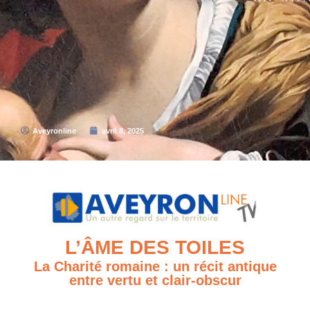
Aveyronline
avril 8, 2025
L’ÂME DES TOILES
La Charité romaine : un récit antique
entre vertu et clair-obscur