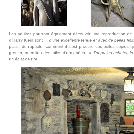
Les adultes pourront également découvrir une reproduction de 
d’Harry Klein sont »
d’une excellente tenue et avec de belles fini
plaisir de rappeler comment il s’est procuré ces belles copies
grenier, au milieu des toiles d’araignées. »
J’ai pu les acheter, 
un éclat de rire.