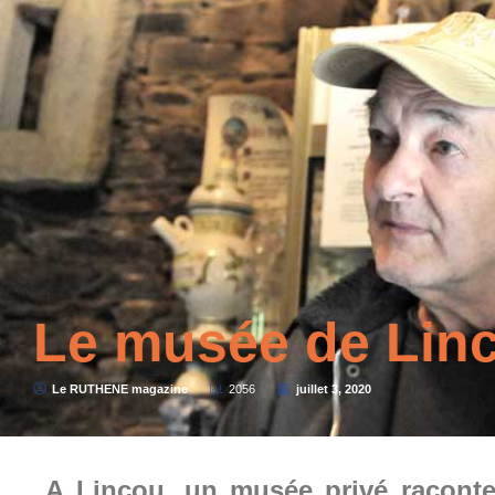
Le musée de Lin
Le RUTHENE magazine
2056
juillet 3, 2020
A Lincou, un musée privé raconte 