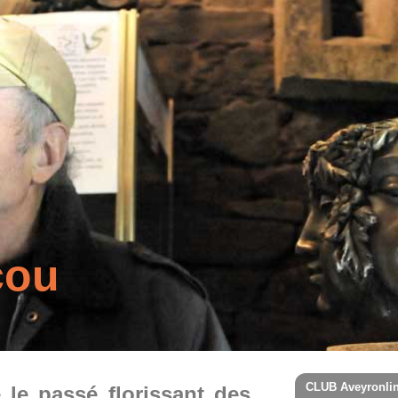
cou
CLUB Aveyronli
le passé florissant des