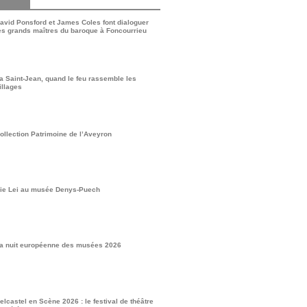
avid Ponsford et James Coles font dialoguer
es grands maîtres du baroque à Foncourrieu
a Saint-Jean, quand le feu rassemble les
illages
ollection Patrimoine de l’Aveyron
ie Lei au musée Denys-Puech
a nuit européenne des musées 2026
elcastel en Scène 2026 : le festival de théâtre