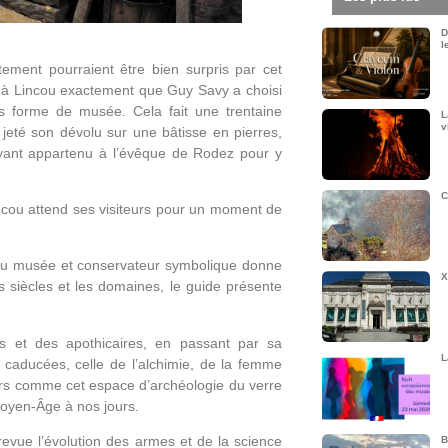
D
l
ement pourraient être bien surpris par cet
 et à Lincou exactement que Guy Savy a choisi
ous forme de musée. Cela fait une trentaine
L
v
 jeté son dévolu sur une bâtisse en pierres,
ayant appartenu à l’évêque de Rodez pour y
C
Lincou attend ses visiteurs pour un moment de
 du musée et conservateur symbolique donne
X
s siècles et les domaines, le guide présente
tes et des apothicaires, en passant par sa
L
es caducées, celle de l’alchimie, de la femme
irs comme cet espace d’archéologie du verre
Moyen-Âge à nos jours.
 revue l’évolution des armes et de la science
B