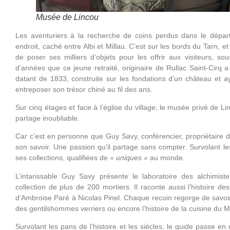
Musée de Lincou
Les aventuriers à la recherche de coins perdus dans le départ
endroit, caché entre Albi et Millau. C’est sur les bords du Tarn,
de poser ses milliers d’objets pour les offrir aux visiteurs, s
d’années que ce jeune retraité, originaire de Rullac Saint-Cirq a
datant de 1833, construite sur les fondations d’un château et 
entreposer son trésor chiné au fil des ans.
Sur cinq étages et face à l’église du village, le musée privé de 
partage inoubliable.
Car c’est en personne que Guy Savy, conférencier, propriétaire
son savoir. Une passion qu’il partage sans compter. Survolant le
ses collections, qualifiées de
« uniques »
au monde.
L’intarissable Guy Savy présente le laboratoire des alchimis
collection de plus de 200 mortiers. Il raconte aussi l’histoire d
d’Ambroise Paré à Nicolas Pinel. Chaque recoin regorge de savo
des gentilshommes verriers ou encore l’histoire de la cuisine du 
Survolant les pans de l’histoire et les siècles, le guide passe en