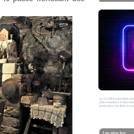
Le CLUB Aveyronline est 
des invitations à des en
projections de films et 
Les plus lus